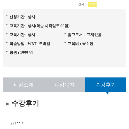
상시
모바일
신청기간 :
상시
교육기간 :
상시(학습 시작일로 90일)
교육시간 :
상시
참고도서 :
교재없음
학습방법 :
WBT
모바일
교육비 :
￦ 0 원
1000 명
정원 :
과정소개
과정목차
수강후기
수강후기
py21** > .