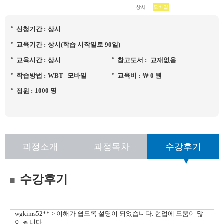
상시
모바일
신청기간 :
상시
교육기간 :
상시(학습 시작일로 90일)
교육시간 :
상시
참고도서 :
교재없음
학습방법 :
WBT
모바일
교육비 :
￦ 0 원
1000 명
정원 :
과정소개
과정목차
수강후기
수강후기
wgkims52** > 이해가 쉽도록 설명이 되었습니다. 현업에 도움이 많
이 됩니다.